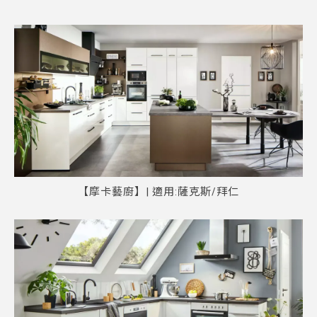
【摩卡藝廚】| 適用:薩克斯/拜仁