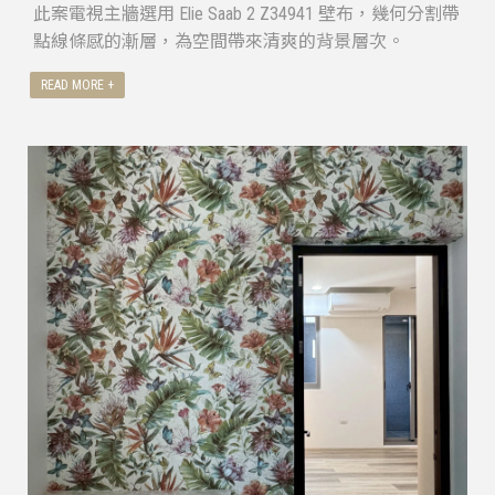
此案電視主牆選用 Elie Saab 2 Z34941 壁布，幾何分割帶
點線條感的漸層，為空間帶來清爽的背景層次。