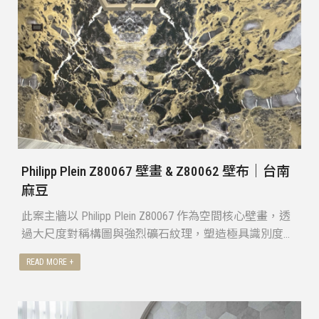
Philipp Plein Z80067 壁畫 & Z80062 壁布｜台南
麻豆
此案主牆以 Philipp Plein Z80067 作為空間核心壁畫，透
過大尺度對稱構圖與強烈礦石紋理，塑造極具識別度的
主視覺焦點；兩側則搭配 Z80062 黑色系壁布 作為延伸
立面，平衡整體畫面張