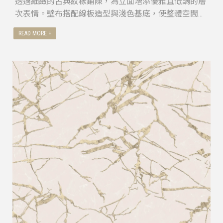
透過細緻的古典紋樣鋪陳，為立面增添優雅且低調的層
次表情。壁布搭配線板造型與淺色基底，使整體空間在
簡約結構中，展現柔和而不失質感的精品氛圍。