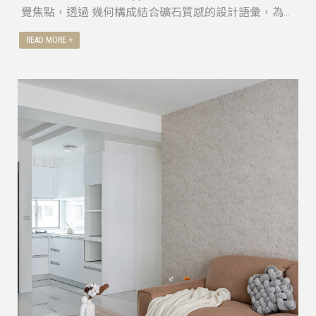
覺焦點，透過 幾何構成結合礦石質感的設計語彙，為空
間注入低調卻鮮明的個性。
牆面以沉穩灰階為基底，幾何線條在光